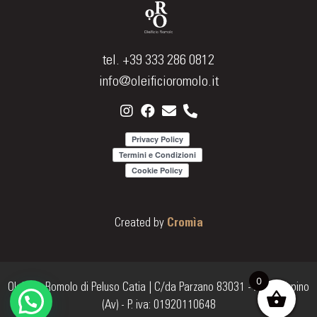
tel. +39 333 286 0812
info@oleificioromolo.it
Created by
Cromìa
0
Oleificio Romolo di Peluso Catia | C/da Parzano 83031 - Ariano Irpino
(Av) - P. iva: 01920110648